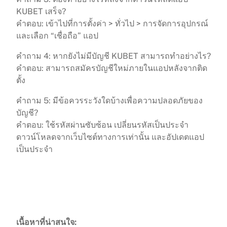
KUBET เสร็จ?
คำตอบ: เข้าไปที่การตั้งค่า > ทั่วไป > การจัดการอุปกรณ์
และเลือก “เชื่อถือ” แอป
คำถาม 4: หากยังไม่มีบัญชี KUBET สามารถทำอย่างไร?
คำตอบ: สามารถสมัครบัญชีใหม่ภายในแอปหลังจากติด
ตั้ง
คำถาม 5: มีข้อควรระวังใดบ้างเพื่อความปลอดภัยของ
บัญชี?
คำตอบ: ใช้รหัสผ่านซับซ้อน เปลี่ยนรหัสเป็นประจำ
ดาวน์โหลดจากเว็บไซต์ทางการเท่านั้น และอัปเดตแอป
เป็นประจำ
เนื้อหาที่น่าสนใจ: