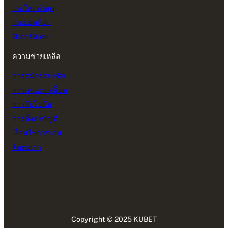
เกมใหม่ล่าสุด
เกมยอดนิยม
ฟีเจอร์พิเศษ
ความช่วยเหลือ
การสมัครสมาชิก
การเล่นเกมสล็อต
การรับโบนัส
การตั้งค่าบัญชี
เงื่อนไขการเล่น
ติดต่อเรา
Copyright © 2025 KUBET