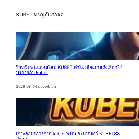
r
c
KUBET ผจญภัยสล็อต
h
รีวิวเว็บพนันออนไลน์ KUBET ทำไมเซียนเกมถึงเลือกใช้
บริการกับ kubet
2026-08-04
.
appleblog
เจาะลึกบริการจาก kubet พร้อมอัปเดตลิงก์ KUBET88
ล่าสุด