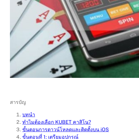
สารบัญ
บทนำ
ทำไมต้องเลือก KUBET คาสิโน?
ขั้นตอนการดาวน์โหลดและติดตั้งบน iOS
ขั้นตอนที่ 1: เตรียมอุปกรณ์