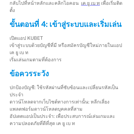
กลับไปที่หน้าหลักและคลิกไอคอน
เค ยู เบ ท
เพื่อเริ่มติด
ตั้ง
ขั้นตอนที่ 4: เข้าสู่ระบบและเริ่มเล่น
เปิดแอป KUBET
เข้าสู่ระบบด้วยบัญชีที่มี หรือสมัครบัญชีใหม่ภายในแอป
เค ยู เบ ท
เริ่มเล่นเกมตามที่ต้องการ
ข้อควรระวัง
ปกป้องบัญชี: ใช้รหัสผ่านที่ซับซ้อนและเปลี่ยนรหัสเป็น
ประจำ
ดาวน์โหลดจากเว็บไซต์ทางการเท่านั้น: หลีกเลี่ยง
แพลตฟอร์มดาวน์โหลดบุคคลที่สาม
อัปเดตแอปเป็นประจำ: เพื่อประสบการณ์เล่นเกมและ
ความปลอดภัยที่ดีที่สุด เค ยู เบ ท