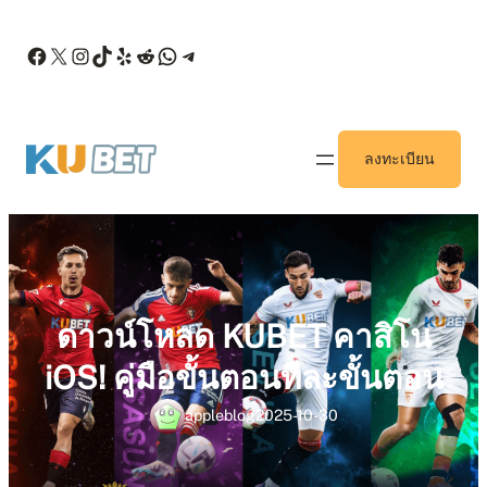
ข้าม
ไป
Facebook
X
Instagram
TikTok
Yelp
Reddit
WhatsApp
Telegram
ยัง
เนื้อหา
ลงทะเบียน
ดาวน์โหลด KUBET คาสิโน
iOS! คู่มือขั้นตอนทีละขั้นตอน
appleblog
2025-10-30