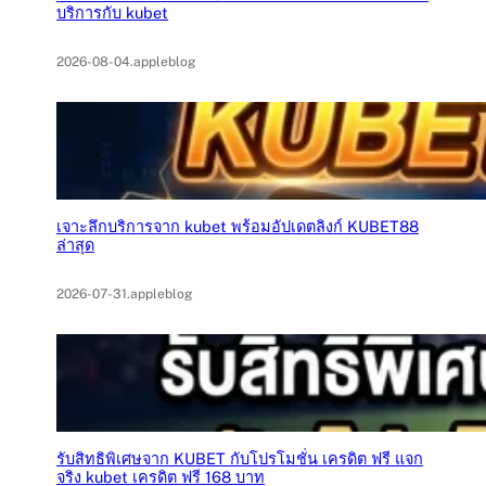
บริการกับ kubet
2026-08-04
.
appleblog
เจาะลึกบริการจาก kubet พร้อมอัปเดตลิงก์ KUBET88
ล่าสุด
2026-07-31
.
appleblog
รับสิทธิพิเศษจาก KUBET กับโปรโมชั่น เครดิต ฟรี แจก
จริง kubet เครดิต ฟรี 168 บาท