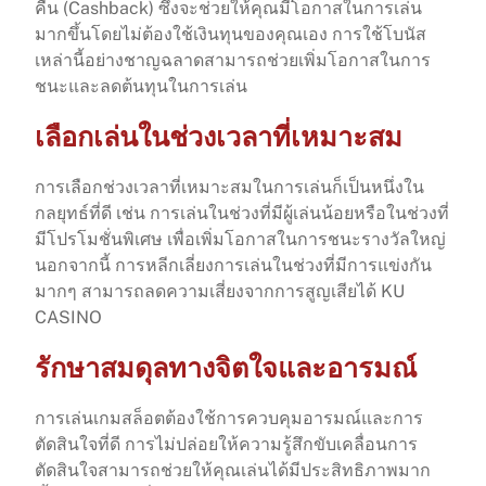
คืน (Cashback) ซึ่งจะช่วยให้คุณมีโอกาสในการเล่น
มากขึ้นโดยไม่ต้องใช้เงินทุนของคุณเอง การใช้โบนัส
เหล่านี้อย่างชาญฉลาดสามารถช่วยเพิ่มโอกาสในการ
ชนะและลดต้นทุนในการเล่น
เลือกเล่นในช่วงเวลาที่เหมาะสม
การเลือกช่วงเวลาที่เหมาะสมในการเล่นก็เป็นหนึ่งใน
กลยุทธ์ที่ดี เช่น การเล่นในช่วงที่มีผู้เล่นน้อยหรือในช่วงที่
มีโปรโมชั่นพิเศษ เพื่อเพิ่มโอกาสในการชนะรางวัลใหญ่
นอกจากนี้ การหลีกเลี่ยงการเล่นในช่วงที่มีการแข่งกัน
มากๆ สามารถลดความเสี่ยงจากการสูญเสียได้ KU
CASINO
รักษาสมดุลทางจิตใจและอารมณ์
การเล่นเกมสล็อตต้องใช้การควบคุมอารมณ์และการ
ตัดสินใจที่ดี การไม่ปล่อยให้ความรู้สึกขับเคลื่อนการ
ตัดสินใจสามารถช่วยให้คุณเล่นได้มีประสิทธิภาพมาก