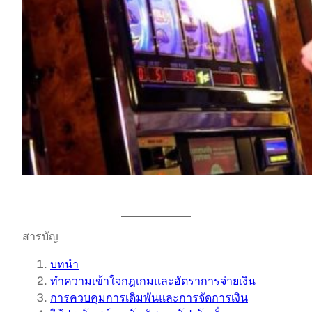
สารบัญ
บทนำ
ทำความเข้าใจกฎเกมและอัตราการจ่ายเงิน
การควบคุมการเดิมพันและการจัดการเงิน