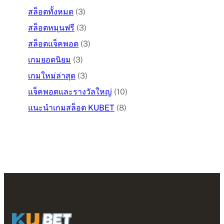
สล็อตทั้งหมด
(3)
สล็อตหมุนฟรี
(3)
สล็อตแจ็คพอต
(3)
เกมยอดนิยม
(3)
เกมใหม่ล่าสุด
(3)
แจ็คพอตและรางวัลใหญ่
(10)
แนะนำเกมสล็อต KUBET
(8)