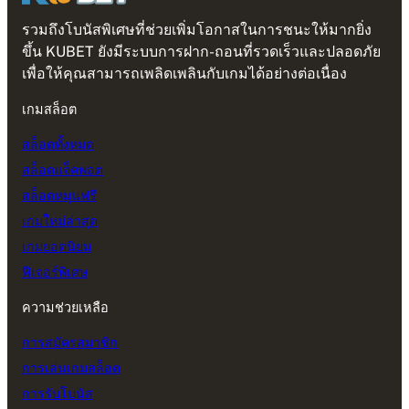
รวมถึงโบนัสพิเศษที่ช่วยเพิ่มโอกาสในการชนะให้มากยิ่ง
ขึ้น KUBET ยังมีระบบการฝาก-ถอนที่รวดเร็วและปลอดภัย
เพื่อให้คุณสามารถเพลิดเพลินกับเกมได้อย่างต่อเนื่อง
เกมสล็อต
สล็อตทั้งหมด
สล็อตแจ็คพอต
สล็อตหมุนฟรี
เกมใหม่ล่าสุด
เกมยอดนิยม
ฟีเจอร์พิเศษ
ความช่วยเหลือ
การสมัครสมาชิก
การเล่นเกมสล็อต
การรับโบนัส