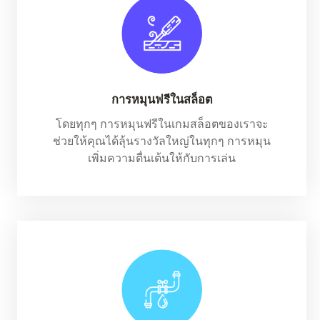
การหมุนฟรีในสล็อต
โดยทุกๆ การหมุนฟรีในเกมสล็อตของเราจะ
ช่วยให้คุณได้ลุ้นรางวัลใหญ่ในทุกๆ การหมุน
เพิ่มความตื่นเต้นให้กับการเล่น