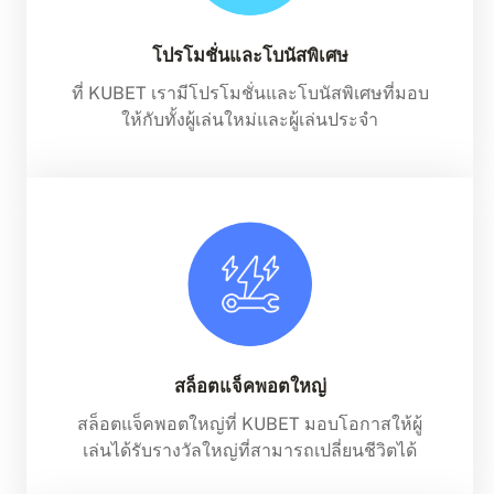
โปรโมชั่นและโบนัสพิเศษ
ที่ KUBET เรามีโปรโมชั่นและโบนัสพิเศษที่มอบ
ให้กับทั้งผู้เล่นใหม่และผู้เล่นประจำ
สล็อตแจ็คพอตใหญ่
สล็อตแจ็คพอตใหญ่ที่ KUBET มอบโอกาสให้ผู้
เล่นได้รับรางวัลใหญ่ที่สามารถเปลี่ยนชีวิตได้