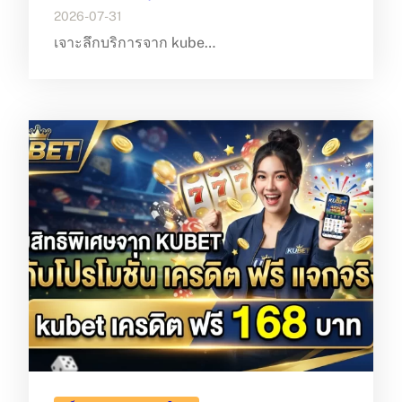
2026-07-31
เจาะลึกบริการจาก kube…