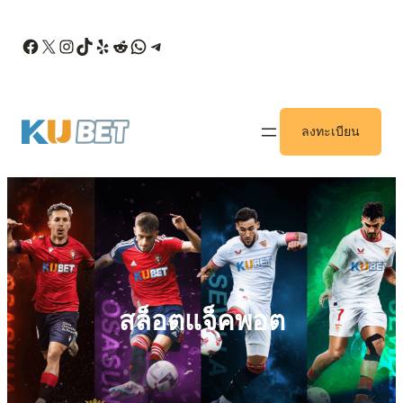
ข้าม
ไป
Facebook
X
Instagram
TikTok
Yelp
Reddit
WhatsApp
Telegram
ยัง
เนื้อหา
ลงทะเบียน
สล็อตแจ็คพอต