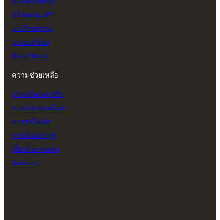
สล็อตแจ็คพอต
สล็อตหมุนฟรี
เกมใหม่ล่าสุด
เกมยอดนิยม
ฟีเจอร์พิเศษ
ความช่วยเหลือ
การสมัครสมาชิก
การเล่นเกมสล็อต
การรับโบนัส
การตั้งค่าบัญชี
เงื่อนไขการเล่น
ติดต่อเรา