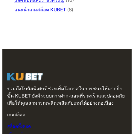
แจ็คพอตและรางวัลใหญ่
(10)
แนะนำเกมสล็อต KUBET
(8)
รวมถึงโบนัสพิเศษที่ช่วยเพิ่มโอกาสในการชนะให้มากยิ่ง
ขึ้น KUBET ยังมีระบบการฝาก-ถอนที่รวดเร็วและปลอดภัย
เพื่อให้คุณสามารถเพลิดเพลินกับเกมได้อย่างต่อเนื่อง
เกมสล็อต
สล็อตทั้งหมด