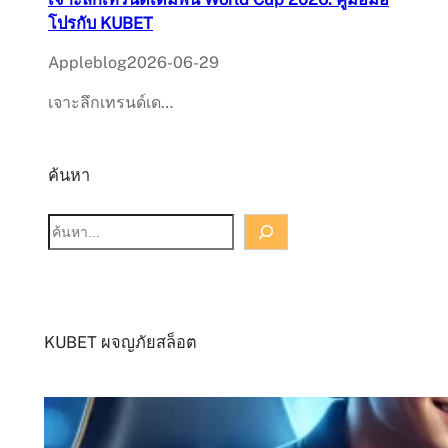
โปรกับ KUBET
Appleblog
2026-06-29
เจาะลึกเทรนด์เด…
ค้นหา
S
e
a
r
c
KUBET ผจญภัยสล็อต
h