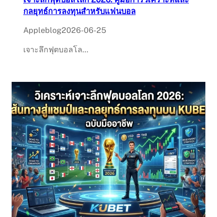
กลยุทธ์การลงทุนสำหรับแฟนบอล
Appleblog
2026-06-25
เจาะลึกฟุตบอลโล…