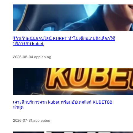
รีวิวเว็บพนันออนไลน์ KUBET ทำไมเซียนเกมถึงเลือกใช้
บริการกับ kubet
2026-08-04
.
appleblog
เจาะลึกบริการจาก kubet พร้อมอัปเดตลิงก์ KUBET88
ล่าสุด
2026-07-31
.
appleblog