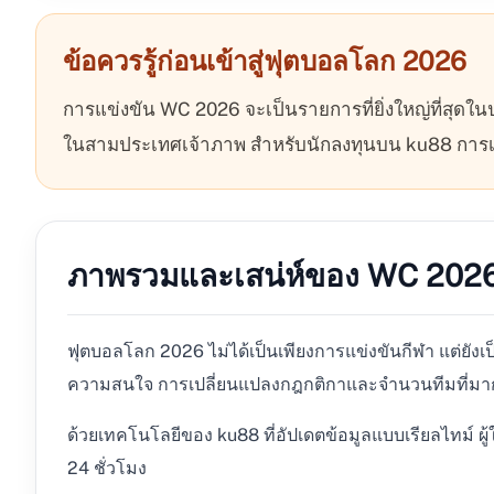
ข้อควรรู้ก่อนเข้าสู่ฟุตบอลโลก 2026
การแข่งขัน WC 2026 จะเป็นรายการที่ยิ่งใหญ่ที่สุ
ในสามประเทศเจ้าภาพ สำหรับนักลงทุนบน ku88 การเตร
ภาพรวมและเสน่ห์ของ WC 202
ฟุตบอลโลก 2026 ไม่ได้เป็นเพียงการแข่งขันกีฬา แต่ยั
ความสนใจ การเปลี่ยนแปลงกฎกติกาและจำนวนทีมที่มาก
ด้วยเทคโนโลยีของ ku88 ที่อัปเดตข้อมูลแบบเรียลไทม์ 
24 ชั่วโมง