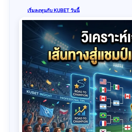
เริ่มลงทุนกับ KUBET วันนี้