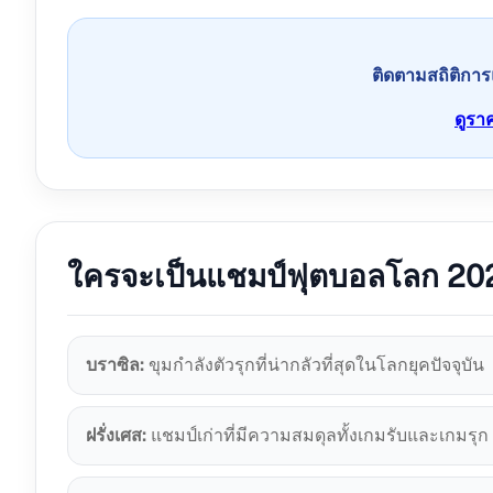
ติดตามสถิติการแ
ดูรา
ใครจะเป็นแชมป์ฟุตบอลโลก 2026
บราซิล:
ขุมกำลังตัวรุกที่น่ากลัวที่สุดในโลกยุคปัจจุบัน
ฝรั่งเศส:
แชมป์เก่าที่มีความสมดุลทั้งเกมรับและเกมรุก