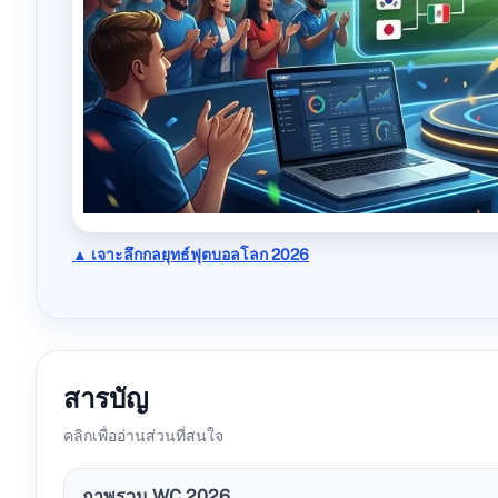
▲ เจาะลึกกลยุทธ์ฟุตบอลโลก 2026
สารบัญ
คลิกเพื่ออ่านส่วนที่สนใจ
ภาพรวม WC 2026