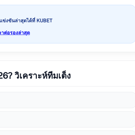
ข่งขันล่าสุดได้ที่ KUBET
คาต่อรองล่าสุด
? วิเคราะห์ทีมเต็ง