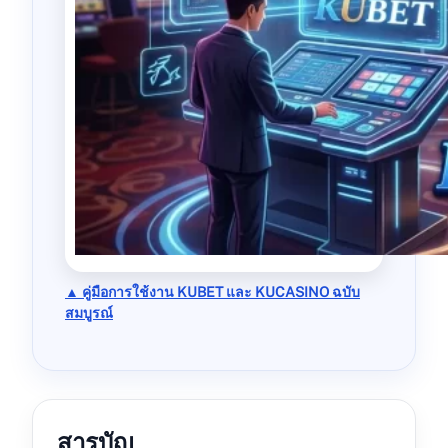
▲ คู่มือการใช้งาน KUBET และ KUCASINO ฉบับ
สมบูรณ์
สารบัญ