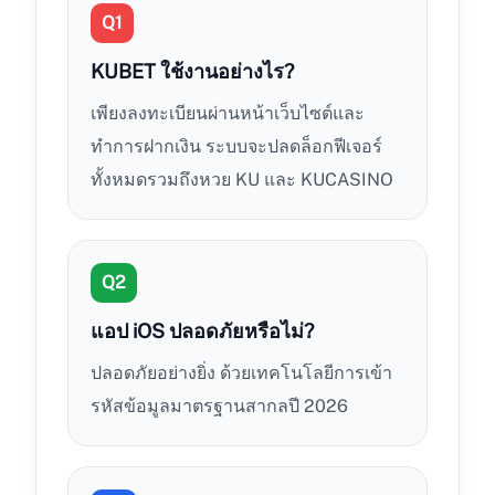
Q1
KUBET ใช้งานอย่างไร?
เพียงลงทะเบียนผ่านหน้าเว็บไซต์และ
ทำการฝากเงิน ระบบจะปลดล็อกฟีเจอร์
ทั้งหมดรวมถึงหวย KU และ KUCASINO
Q2
แอป iOS ปลอดภัยหรือไม่?
ปลอดภัยอย่างยิ่ง ด้วยเทคโนโลยีการเข้า
รหัสข้อมูลมาตรฐานสากลปี 2026