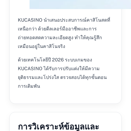
KUCASINO นำเสนอประสบการณ์คาสิโนสดที่
เหนือกว่า ด้วยดีลเลอร์มืออาชีพและการ
ถ่ายทอดสดความละเอียดสูง ทำให้คุณรู้สึก
เหมือนอยู่ในคาสิโนจริง
ด้วยเทคโนโลยีปี 2026 ระบบเกมของ
KUCASINO ได้รับการปรับแต่งให้มีความ
ยุติธรรมและโปร่งใส ตรวจสอบได้ทุกขั้นตอน
การเดิมพัน
การวิเคราะห์ข้อมูลและ