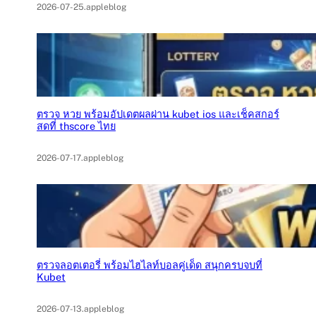
2026-07-25
.
appleblog
ตรวจ หวย พร้อมอัปเดตผลผ่าน kubet ios และเช็คสกอร์
สดที่ thscore ไทย
2026-07-17
.
appleblog
ตรวจลอตเตอรี่ พร้อมไฮไลท์บอลคู่เด็ด สนุกครบจบที่
Kubet
2026-07-13
.
appleblog