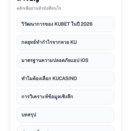
คลิกเพื่ออ่านหัวข้อที่สนใจ
วิวัฒนาการของ KUBET ในปี 2026
กลยุทธ์ทำกำไรจากหวย KU
มาตรฐานความปลอดภัยแอป iOS
ทำไมต้องเลือก KUCASINO
การวิเคราะห์ข้อมูลเชิงลึก
บทสรุป