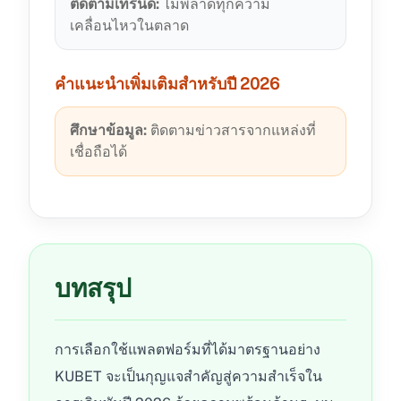
ติดตามเทรนด์:
ไม่พลาดทุกความ
เคลื่อนไหวในตลาด
คำแนะนำเพิ่มเติมสำหรับปี 2026
ศึกษาข้อมูล:
ติดตามข่าวสารจากแหล่งที่
เชื่อถือได้
บทสรุป
การเลือกใช้แพลตฟอร์มที่ได้มาตรฐานอย่าง
KUBET จะเป็นกุญแจสำคัญสู่ความสำเร็จใน