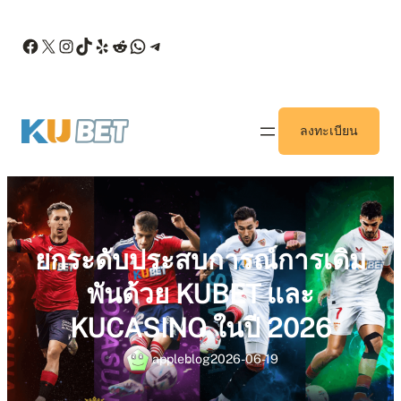
ข้าม
ไป
Facebook
X
Instagram
TikTok
Yelp
Reddit
WhatsApp
Telegram
ยัง
เนื้อหา
ลงทะเบียน
ยกระดับประสบการณ์การเดิม
พันด้วย KUBET และ
KUCASINO ในปี 2026
appleblog
2026-06-19