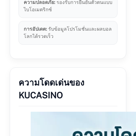
ความปลอดภัย:
รองรับการยืนยันตัวตนแบบ
ไบโอเมตริกซ์
การอัปเดต:
รับข้อมูลโปรโมชั่นและผลบอล
โลกได้รวดเร็ว
ความโดดเด่นของ
KUCASINO