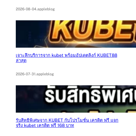
2026-08-04
.
appleblog
เจาะลึกบริการจาก kubet พร้อมอัปเดตลิงก์ KUBET88
ล่าสุด
2026-07-31
.
appleblog
รับสิทธิพิเศษจาก KUBET กับโปรโมชั่น เครดิต ฟรี แจก
จริง kubet เครดิต ฟรี 168 บาท