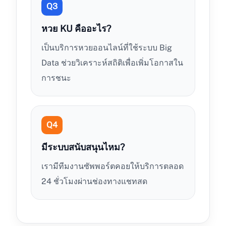
Q3
หวย KU คืออะไร?
เป็นบริการหวยออนไลน์ที่ใช้ระบบ Big
Data ช่วยวิเคราะห์สถิติเพื่อเพิ่มโอกาสใน
การชนะ
Q4
มีระบบสนับสนุนไหม?
เรามีทีมงานซัพพอร์ตคอยให้บริการตลอด
24 ชั่วโมงผ่านช่องทางแชทสด