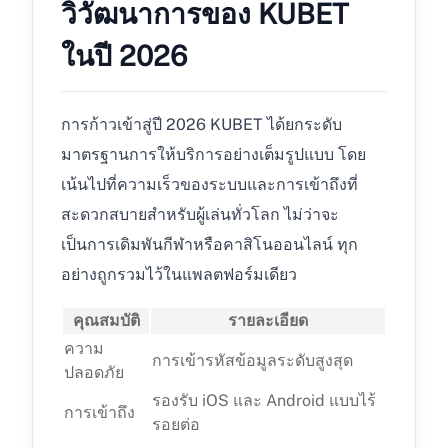
วิวัฒนาการของ KUBET
ในปี 2026
การก้าวเข้าสู่ปี 2026 KUBET ได้ยกระดับ
มาตรฐานการให้บริการอย่างเต็มรูปแบบ โดย
เน้นไปที่ความเร็วของระบบและการเข้าถึงที่
สะดวกสบายสำหรับผู้เล่นทั่วโลก ไม่ว่าจะ
เป็นการเดิมพันกีฬาหรือคาสิโนออนไลน์ ทุก
อย่างถูกรวมไว้ในแพลตฟอร์มเดียว
คุณสมบัติ
รายละเอียด
ความ
การเข้ารหัสข้อมูลระดับสูงสุด
ปลอดภัย
รองรับ iOS และ Android แบบไร้
การเข้าถึง
รอยต่อ