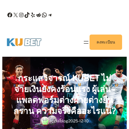
ข้าม
ไป
Facebook
X
Instagram
TikTok
Yelp
Reddit
WhatsApp
Telegram
ยัง
เนื้อหา
ลงทะเบียน
กระแสวิจารณ์ KUBET ไม่
จ่ายเงินยังคงร้อนแรง ผู้เล่น–
แพลตฟอร์มต่างฝ่ายต่างยืน
กราน ความจริงคืออะไรแน่?
appleblog
2025-12-10