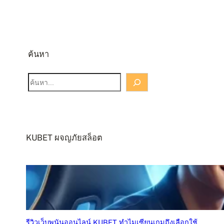
ค้นหา
S
e
a
r
c
KUBET ผจญภัยสล็อต
h
รีวิวเว็บพนันออนไลน์ KUBET ทำไมเซียนเกมถึงเลือกใช้