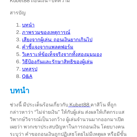
Kubet88 ถอนเงิน – บทความ
สารบัญ
บทนำ
ภาพรวมของเหตุการณ์
เสียงจากผู้เล่น: ถอนเงินยากเกินไป
คำชี้แจงจากแพลตฟอร์ม
วิเคราะห์ข้อเท็จจริงจากทั้งสองมุมมอง
วิธีป้องกันและรักษาสิทธิของผู้เล่น
บทสรุป
Q&A
บทนำ
ช่วงนี้ มีประเด็นร้อนเกี่ยวกับ
Kubet88
คาสิโน ที่ถูก
กล่าวหาว่า “ไม่จ่ายเงิน” ให้กับผู้เล่น ส่งผลให้เกิดกระแส
วิพากษ์วิจารณ์เป็นวงกว้าง ผู้เล่นจำนวนมากออกมาเปิด
เผยว่า พวกเขาประสบปัญหาในการถอนเงิน โดยบางคน
ระบุว่า คำขอถอนเงินถูกปฏิเสธโดยไม่มีเหตุผล หรือมีขั้น